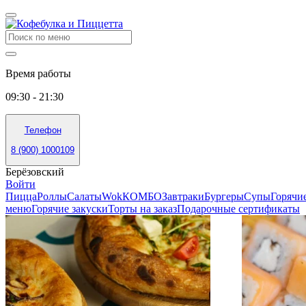
Время работы
09:30 - 21:30
Телефон
8 (900) 1000109
Берёзовский
Войти
Пицца
Роллы
Салаты
Wok
КОМБО
Завтраки
Бургеры
Супы
Горячи
меню
Горячие закуски
Торты на заказ
Подарочные сертификаты